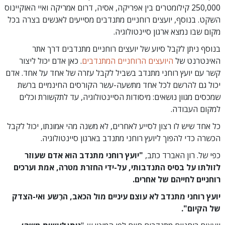
250,000 קילומטרים בין אפריקה, אסיה, דרום אמריקה ואיי האוקיינוס
השקט. בנוסף, יועצים רוחניים מתנדבים מסייעים לאנשים בצרה בכל
מקום שבו נמצא ארגון סיינטולוגיה.
בנוסף ניתן לקבל סיוע של יועצים רוחניים מתנדבים דרך אתר
האינטרנט של
היועצים הרוחניים המתנדבים
. כאן אדם יכול ליצור
קשר עם יועץ רוחני מתנדב בשביל לקבל עזרה של אחד על אחד. אדם
יכול גם להרשם לכל אחד מתשעה-עשר הקורסים החינמיים ברשת
שמכסים מגוון נושאים: מיסודות הסיינטולוגיה, עד לתקשורת וכלים
למקום העבודה.
כל אחד שיש לו רצון לסייע לאחרים, לא משנה מהי אמונתו, יכול לקבל
הכשרה כדי להפוך ליועץ רוחני מתנדב בארגון סיינטולוגיה.
כפי של. רון האברד כתב,
"יועץ רוחני מתנדב הוא אדם שעוזר
לזולתו על בסיס התנדבותי, על-ידי החזרת מטרה, אמת וערכים
רוחניים לחייהם של אחרים.
יועץ רוחני מתנדב לא עוצם עיניים מול הכאב, הרֶשע ואי-הצדק
של הקיום".