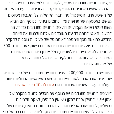
יועצים רוחניים מתנדבים שסייעו לקורבנות בלואיזיאנה ובמיסיסיפי
בהרס שהשאירו אחריהם ההוריקנים קטרינה וריטה. ברעידת האדמה
של האיטי, ארגון הסיינטולוגיה וחברי הקהילה שלו העבירו מטוסים
מלאים באספקה של תרופות ומזון נחוצים ביותר. בנוסף, הם הביאו
מאות אנשי רפואה מקצועיים ויועצים רוחניים מתנדבים כדי לעזור
לתושבי האיטי להתמודד עם האובדנים שלהם ולבנות את חייהם
מחדש. כתוצאה מכך וממספר לא מבוטל של פעילויות נוספות להקלה
בשעת חירום, יועצים רוחניים מתנדבים עבדו במשותף עם יותר מ-500
ארגוני הצלה ארציים ובינלאומיים, כולל ארגון ניהול מצבי החירום
הפדרלי של ארצות-הברית וחלקים שונים של כוחות הצבא
של ארצות-הברית.
היום ישנם יותר מ-200,000 יועצים רוחניים מתנדבים של סיינטולוגיה,
שהופכים את הארגון לאחד מארגוני הסיוע העצמאיים הגדולים ביותר
בעולם. ובעשר השנים האחרונות הם
עזרו לכ-10 מיליון אנשים
ליועצים רוחניים מתנדבים יש בנוסף את הכלים להגיב במקרה של
אסון אישי, לספק עזרה לתקן נישואין הרוסים, לשקם תלמידים
נכשלים, לנחם את האבלים והרבה, הרבה יותר. בהתאם, סיורים של
רצון טוב של יועצים רוחניים מתנדבים מתקבלים עכשיו בברכה על פני