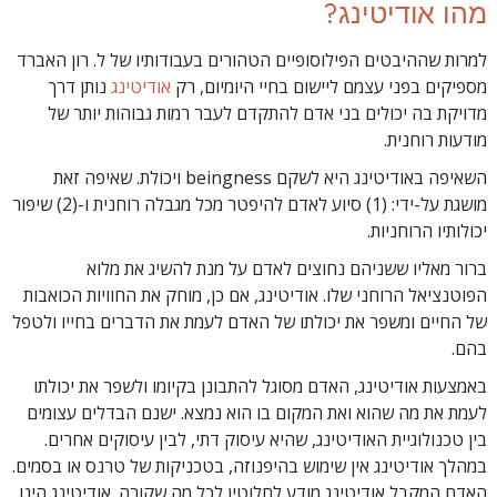
מהו אודיטינג?
למרות שההיבטים הפילוסופיים הטהורים בעבודותיו של ל. רון האברד
מספיקים בפני עצמם ליישום בחיי היומיום, רק
אודיטינג
נותן דרך
מדויקת בה יכולים בני אדם להתקדם לעבר רמות גבוהות יותר של
מודעות רוחנית.
השאיפה באודיטינג היא לשקם beingness ויכולת. שאיפה זאת
מושגת על-ידי: (1) סיוע לאדם להיפטר מכל מגבלה רוחנית ו-(2) שיפור
יכולותיו הרוחניות.
ברור מאליו ששניהם נחוצים לאדם על מנת להשיג את מלוא
הפוטנציאל הרוחני שלו. אודיטינג, אם כן, מוחק את החוויות הכואבות
של החיים ומשפר את יכולתו של האדם לעמת את הדברים בחייו ולטפל
בהם.
באמצעות אודיטינג, האדם מסוגל להתבונן בקיומו ולשפר את יכולתו
לעמת את מה שהוא ואת המקום בו הוא נמצא. ישנם הבדלים עצומים
בין טכנולוגיית האודיטינג, שהיא עיסוק דתי, לבין עיסוקים אחרים.
במהלך אודיטינג אין שימוש בהיפנוזה, בטכניקות של טרנס או בסמים.
האדם המקבל אודיטינג מודע לחלוטין לכל מה שקורה. אודיטינג הינו