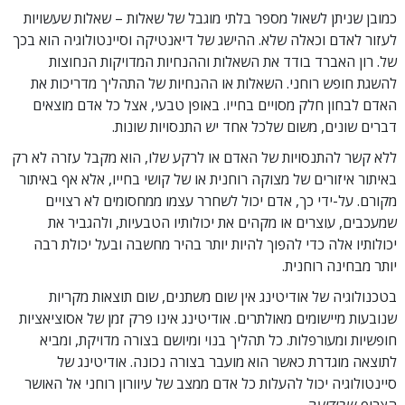
כמובן שניתן לשאול מספר בלתי מוגבל של שאלות – שאלות שעשויות
לעזור לאדם וכאלה שלא. ההישג של דיאנטיקה וסיינטולוגיה הוא בכך
של. רון האברד בודד את השאלות וההנחיות המדויקות הנחוצות
להשגת חופש רוחני. השאלות או ההנחיות של התהליך מדריכות את
האדם לבחון חלק מסויים בחייו. באופן טבעי, אצל כל אדם מוצאים
דברים שונים, משום שלכל אחד יש התנסויות שונות.
ללא קשר להתנסויות של האדם או לרקע שלו, הוא מקבל עזרה לא רק
באיתור איזורים של מצוקה רוחנית או של קושי בחייו, אלא אף באיתור
מקורם. על-ידי כך, אדם יכול לשחרר עצמו ממחסומים לא רצויים
שמעכבים, עוצרים או מקהים את יכולותיו הטבעיות, ולהגביר את
יכולותיו אלה כדי להפוך להיות יותר בהיר מחשבה ובעל יכולת רבה
יותר מבחינה רוחנית.
בטכנולוגיה של אודיטינג אין שום משתנים, שום תוצאות מקריות
שנובעות מיישומים מאולתרים. אודיטינג אינו פרק זמן של אסוציאציות
חופשיות ומעורפלות. כל תהליך בנוי ומיושם בצורה מדויקת, ומביא
לתוצאה מוגדרת כאשר הוא מועבר בצורה נכונה. אודיטינג של
סיינטולוגיה יכול להעלות כל אדם ממצב של עיוורון רוחני אל האושר
הצרוף
שבידיעה.