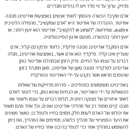
מדויק, ערוך על פי סדר ויש לו נהלים מוגדרים.
אדם שקיבל הכשרה והוסמך לשפר אנשים באמצעות אודיטינג מכונה
אודיטור.
ההגדרה של
אודיטור
היא "אדם שמקשיב", מהמילה הלטינית
audire, שפירושה "לשמוע או להקשיב". אודיטור הוא יועץ רוחני, או
יועץ רוחני בהכשרה, מטעם ארגון הסיינטולוגיה.
אדם המקבל אודיטינג מכונה
פרקליר
, כלומר פרֶ(קדם)-קליר, אדם
שעדיין אינו קליר. פרקליר הוא אדם אשר, באמצעות אודיטינג, מגלה
דברים על עצמו ועל החיים. פרק הזמן שבמהלכו אודיטור נותן
אודיטינג לפרקליר מכונה סֶשֶן של
אודיטינג.
סשן מתנהל בזמן
שהוסכם מראש אשר נקבע על-ידי האודיטור והפרקליר.
באודיטינג משתמשים
בתהליכים
– סדרות מדוייקות של שאלות
הנשאלות על-ידי האודיטור, או הנחיות שהוא נותן, כדי לעזור לאדם
לאתר איזורים של מצוקה רוחנית, לגלות דברים על עצמו ולשפר את
מצבו. קיים מספר רב של תהליכי אודיטינג שונים, וכל אחד מהם משפר
את יכולתו של האדם לעמת חלק מסוים בחייו ולטפל בו. כאשר משיגים
את היעד הספציפי של תהליך כלשהו, מסיימים את התהליך, ואז ניתן
להשתמש בתהליך אחר כדי לטפל בהיבט אחר בחייו של האדם.