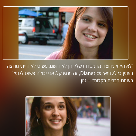
"לא הייתי מרוצה מהמטרות שלי, הן לא הושגו. פשוט לא הייתי מרוצה
באופן כללי. ומאז Dianetics, זה ממש קל. אני יכולה פשוט לטפל
באותם דברים בקלות". – ג'וּן