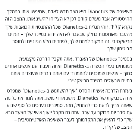
השאיפה של Dianetics היא מצב חדש לאדם, שחיפשו אותו במהלך
ההיסטוריה אבל מעולם קודם לכן לא הצליחו להשיג אותו. המצב הזה
קליר
נקרא
. זוהי תגלית ב-Dianetics שכל ההתנסויות הכואבות שלך
מהעבר מאוחסנות בחלק שבעבר לא היה ידוע במיינד שלך – המיינד
הריאקטיבי. זה המקור למתח שלך, לפחדים הלא הגיוניים ולחוסר
הביטחון שלך.
בסמינר Dianetics של האברד, אתה תקבל הדרכה מקצועית
ממומחים בעלי הכשרה ב-Dianetics. ואתה תעבוד עם אנשים אחרים
כמוך – אנשים שמוכנים להתמודד עם אותם דברים שעוצרים אותם
בחיים שנעולים במיינד הריאקטיבי.
בעזרת הדרכה אישית והסרט ׳איך להשתמש ב-Dianetics׳ שמפרט
את הטכניקות של Dianetics, מושג אחרי מושג, אתה לומד את כל מה
שאתה צריך לדעת כדי להתחיל, מהר.
סמינרים נערכים כל סוף שבוע
עם סדר יום מבוקר עד ערב. אתה גם תקבל ייעוץ אישי על הצעד הבא
שלך כדי להאיץ את התקדמותך לעבר השאיפה האולטימטיבית –
המצב של קליר.